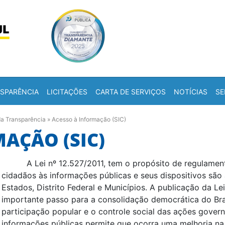
Skip to content
a
SPARÊNCIA
LICITAÇÕES
CARTA DE SERVIÇOS
NOTÍCIAS
SE
da Transparência
»
Acesso à Informação (SIC)
AÇÃO (SIC)
A Lei nº 12.527/2011, tem o propósito de regulament
cidadãos às informações públicas e seus dispositivos são 
Estados, Distrito Federal e Municípios. A publicação da L
importante passo para a consolidação democrática do Bras
participação popular e o controle social das ações gover
informações públicas permite que ocorra uma melhoria na 