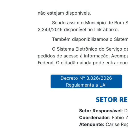
não estejam disponíveis.
Sendo assim o Município de Bom S
2.243/2016 disponível no link abaixo.
Também disponibilizamos o Sistema
O Sistema Eletrônico do Serviço de
pedidos de acesso à informação. Acompan
Federal. O cidadão ainda pode entrar co
Decreto Nº 3.826/2026
Regulamenta a LAI
SETOR R
Setor Responsável:
De
Coordenador:
Fabio Z
Atendente:
Carise Reg