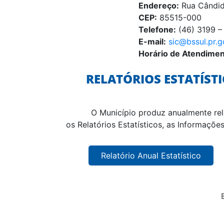
Endereço:
Rua Cândid
CEP:
85515-000
Telefone:
(46) 3199 –
E-mail:
sic@bssul.pr.g
Horário de Atendimen
RELATÓRIOS ESTATÍST
O Município produz anualmente rel
os Relatórios Estatísticos, as Informaçõ
Relatório Anual Estatístico