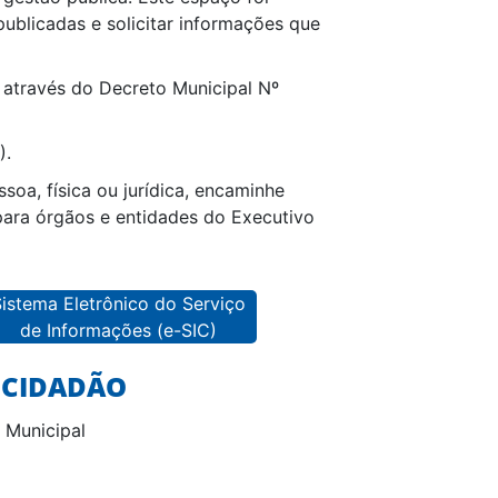
publicadas e solicitar informações que
através do Decreto Municipal Nº
).
oa, física ou jurídica, encaminhe
para órgãos e entidades do Executivo
istema Eletrônico do Serviço
de Informações (e-SIC)
 CIDADÃO
 Municipal