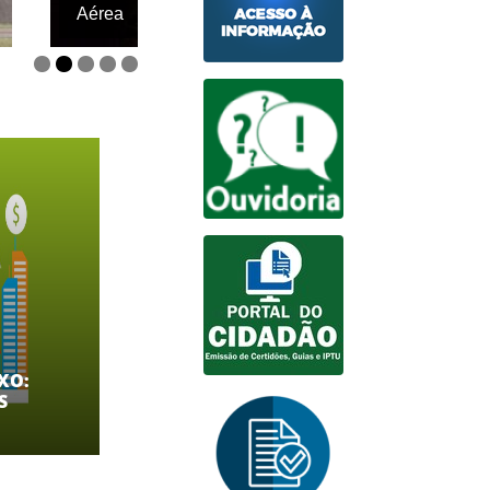
Aérea
Bairro São Ped
IXO:
S