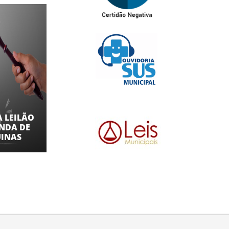
 LEILÃO
ENDA DE
UINAS