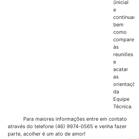
(inicial
e
continuada
bem
como
comparece
às
reuniões
e
acatar
as
orientaçõe
da
Equipe
Técnica.
Para maiores informações entre em contato
através do telefone (46) 9974-0565 e venha fazer
parte, acolher é um ato de amor!