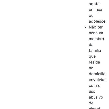
adotar
criança
ou
adolescent
Não ter
nenhum
membro
da
família
que
resida
no
domicílio
envolvido
com o
uso
abusivo
de
álcool,