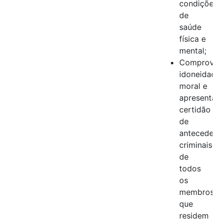
condições
de
saúde
física e
mental;
Comprova
idoneidad
moral e
apresentar
certidão
de
anteceden
criminais
de
todos
os
membros
que
residem