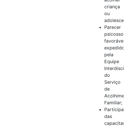
criança
ou
adolescent
Parecer
psicossoci
favorável,
expedido
pela
Equipe
Interdiscip
do
Serviço
de
Acolhimen
Familiar;
Participar
das
capacitaç