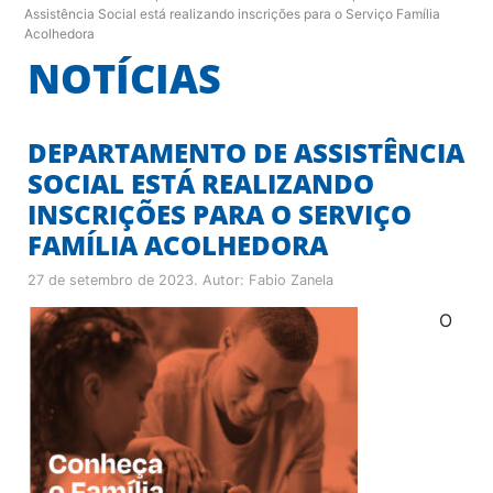
Assistência Social está realizando inscrições para o Serviço Família
Acolhedora
NOTÍCIAS
DEPARTAMENTO DE ASSISTÊNCIA
SOCIAL ESTÁ REALIZANDO
INSCRIÇÕES PARA O SERVIÇO
FAMÍLIA ACOLHEDORA
27 de setembro de 2023
. Autor:
Fabio Zanela
O