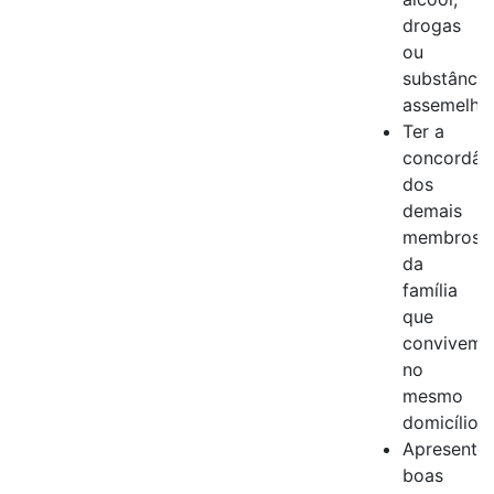
drogas
ou
substância
assemelha
Ter a
concordân
dos
demais
membros
da
família
que
convivem
no
mesmo
domicílio;
Apresentar
boas