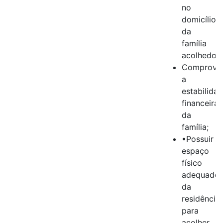
no
domicílio
da
família
acolhedora
Comprova
a
estabilida
financeira
da
família;
•Possuir
espaço
físico
adequado
da
residência
para
acolher