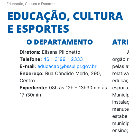
Educação, Cultura e Esportes
EDUCAÇÃO, CULTURA
E ESPORTES
O DEPARTAMENTO
ATRI
Diretora:
Elisana Pillonetto
Ar
Telefone:
46 – 3199 – 2333
órgão re
E-mail:
educacao@bssul.pr.gov.br
pelas ati
Endereço:
Rua Cândido Merlo, 290,
relativas
Centro
educação
Expediente:
08h às 12h – 13h30min às
esporte 
17h30min
Município
instalaçã
manuten
estabele
municipa
ensino; 