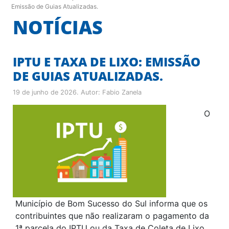
Emissão de Guias Atualizadas.
NOTÍCIAS
IPTU E TAXA DE LIXO: EMISSÃO
DE GUIAS ATUALIZADAS.
19 de junho de 2026
. Autor:
Fabio Zanela
O
Município de Bom Sucesso do Sul informa que os
contribuintes que não realizaram o pagamento da
1ª parcela do IPTU ou da Taxa de Coleta de Lixo