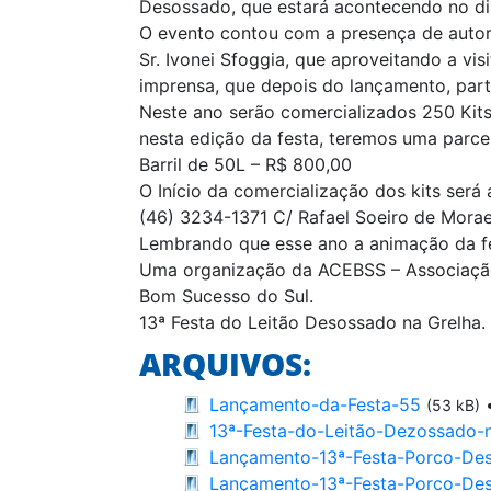
Desossado, que estará acontecendo no d
O evento contou com a presença de autori
Sr. Ivonei Sfoggia, que aproveitando a vis
imprensa, que depois do lançamento, parti
Neste ano serão comercializados 250 Kits 
nesta edição da festa, teremos uma parce
Barril de 50L – R$ 800,00
O Início da comercialização dos kits será
(46) 3234-1371 C/ Rafael Soeiro de Morae
Lembrando que esse ano a animação da fes
Uma organização da ACEBSS – Associação 
Bom Sucesso do Sul.
13ª Festa do Leitão Desossado na Grelha
ARQUIVOS:
Lançamento-da-Festa-55
(53 kB)
13ª-Festa-do-Leitão-Dezossado-n
Lançamento-13ª-Festa-Porco-De
Lançamento-13ª-Festa-Porco-De