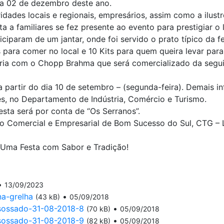
ia 02 de dezembro deste ano.
dades locais e regionais, empresários, assim como a ilust
ita a familiares se fez presente ao evento para prestigiar o
ciparam de um jantar, onde foi servido o prato típico da fe
para comer no local e 10 Kits para quem queira levar para 
ria com o Chopp Brahma que será comercializado da seguin
 a partir do dia 10 de setembro – (segunda-feira). Demais 
s, no Departamento de Indústria, Comércio e Turismo.
ta será por conta de “Os Serranos”.
Comercial e Empresarial de Bom Sucesso do Sul, CTG – Le
. Uma Festa com Sabor e Tradição!
•
13/09/2023
a-grelha
•
(43 kB)
05/09/2018
sossado-31-08-2018-8
•
(70 kB)
05/09/2018
sossado-31-08-2018-9
•
(82 kB)
05/09/2018