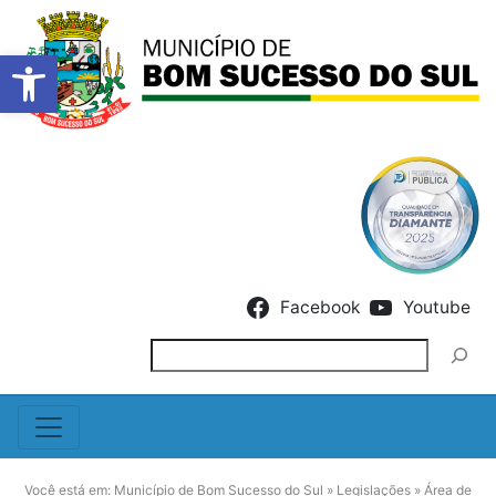
Barra de Ferramentas Abert
Skip to content
Facebook
Youtube
Pesquisar
Você está em:
Município de Bom Sucesso do Sul
»
Legislações
»
Área de