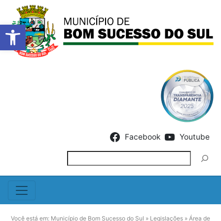
Barra de Ferramentas Abert
Skip to content
Facebook
Youtube
Pesquisar
Você está em:
Município de Bom Sucesso do Sul
»
Legislações
»
Área de