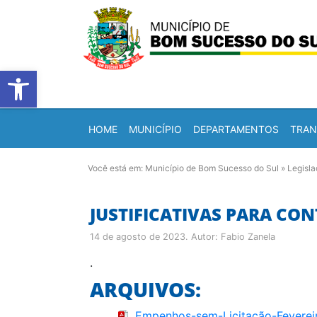
Barra de Ferramentas Abert
HOME
MUNICÍPIO
DEPARTAMENTOS
TRAN
Você está em:
Município de Bom Sucesso do Sul
»
Legisl
JUSTIFICATIVAS PARA CON
14 de agosto de 2023
. Autor:
Fabio Zanela
.
ARQUIVOS:
Empenhos-sem-Licitação-Feverei