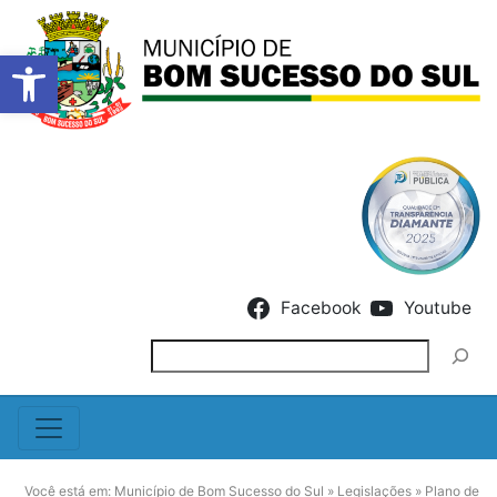
Barra de Ferramentas Abert
Skip to content
Facebook
Youtube
Pesquisar
Você está em:
Município de Bom Sucesso do Sul
»
Legislações
»
Plano de