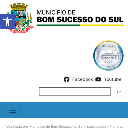
Barra de Ferramentas Abert
Skip to content
Facebook
Youtube
Pesquisar
Você está em:
Município de Bom Sucesso do Sul
»
Legislações
»
Plano de