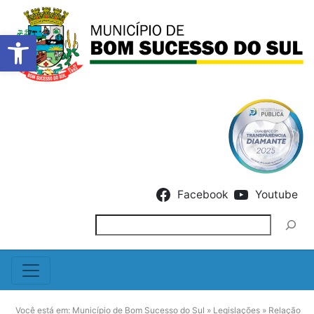
Barra de Ferramentas Abert
Skip to content
Facebook
Youtube
Pesquisar
Você está em:
Município de Bom Sucesso do Sul
»
Legislações
»
Relação