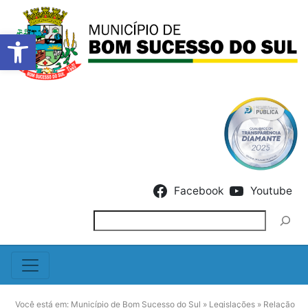
Barra de Ferramentas Abert
Skip to content
Facebook
Youtube
Pesquisar
Você está em:
Município de Bom Sucesso do Sul
»
Legislações
»
Relação