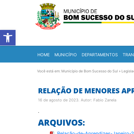
Barra de Ferramentas Abert
HOME
MUNICÍPIO
DEPARTAMENTOS
TRAN
Você está em:
Município de Bom Sucesso do Sul
»
Legisl
RELAÇÃO DE MENORES APR
16 de agosto de 2023
. Autor:
Fabio Zanela
.
ARQUIVOS:
Relação-de-Aprendizes-Janeiro-