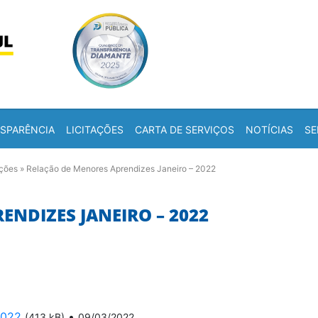
Skip to content
a
SPARÊNCIA
LICITAÇÕES
CARTA DE SERVIÇOS
NOTÍCIAS
SE
ações
»
Relação de Menores Aprendizes Janeiro – 2022
ENDIZES JANEIRO – 2022
2022
•
(413 kB)
09/03/2022