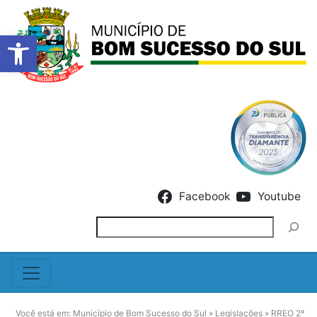
Barra de Ferramentas Abert
Skip to content
Facebook
Youtube
Pesquisar
Você está em:
Município de Bom Sucesso do Sul
»
Legislações
»
RREO 2º