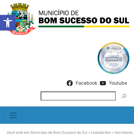
Barra de Ferramentas Abert
Skip to content
Facebook
Youtube
Pesquisar
Você está em:
Município de Bom Sucesso do Sul
»
Legislações
»
Servidores