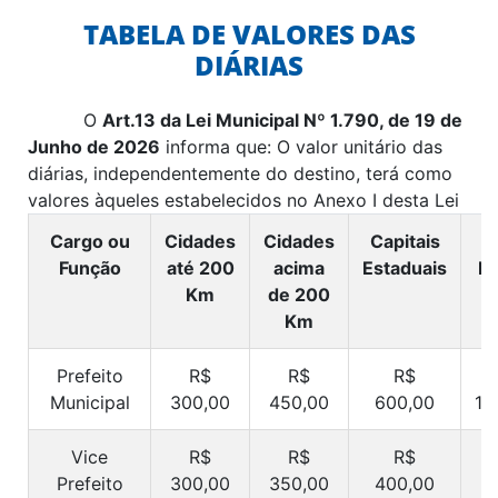
TABELA DE VALORES DAS
DIÁRIAS
O
Art.13 da Lei Municipal Nº 1.790, de 19 de
Junho de 2026
informa que: O valor unitário das
diárias, independentemente do destino, terá como
valores àqueles estabelecidos no Anexo I desta Lei
Cargo ou
Cidades
Cidades
Capitais
D
Função
até 200
acima
Estaduais
Fe
Km
de 200
Km
Prefeito
R$
R$
R$
Municipal
300,00
450,00
600,00
1.
Vice
R$
R$
R$
Prefeito
300,00
350,00
400,00
8