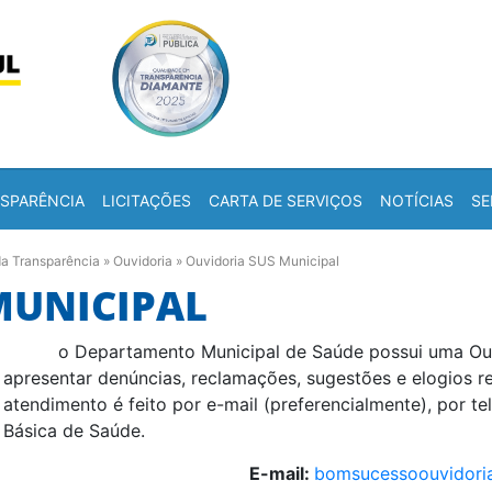
Skip to content
a
SPARÊNCIA
LICITAÇÕES
CARTA DE SERVIÇOS
NOTÍCIAS
SE
da Transparência
»
Ouvidoria
»
Ouvidoria SUS Municipal
MUNICIPAL
o Departamento Municipal de Saúde possui uma Ouv
apresentar denúncias, reclamações, sugestões e elogios r
atendimento é feito por e-mail (preferencialmente), por t
Básica de Saúde.
E-mail:
bomsucessoouvidori