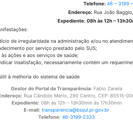
Telefone:
46 – 3199 
Endereço:
Rua João Baggio,
Expediente: 08h às 12h – 13h3
nifestações:
ndício de irregularidade na administração e/ou no atendimen
adecimento por serviço prestado pelo SUS;
 às ações e aos serviços de saúde;
ndicar insatisfação, necessariamente contém um requerime
til à melhoria do sistema de saúde
Gestor do Portal da Transparência:
Fabio Zanela
Endereço:
Rua Cândido Merlo, 290 Centro, CEP: 85515-00
Expediente:
08h às 12h – 13h30min às 17h30min
E-mail:
transparencia@bssul.pr.gov.br
Telefone:
46-3199-2333