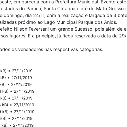
ste, em parceria com a Prefeitura Municipal. Evento est
s estados do Paraná, Santa Catarina e até do Mato Grosso d
 domingo, dia 24/11, com a realização e largada de 3 bater
alizadas próximo ao Lago Municipal Parque dos Anjos.
efeito Nilson Feversani um grande Sucesso, pois além de e
sos lugares. E a princípio, já ficou reservada a data de 29/
odos os vencedores nas respectivas categorias.
•
 kB)
27/11/2019
•
 kB)
27/11/2019
•
kB)
27/11/2019
•
4 kB)
27/11/2019
•
 kB)
27/11/2019
•
6 kB)
27/11/2019
•
9 kB)
27/11/2019
•
 kB)
27/11/2019
•
 kB)
27/11/2019