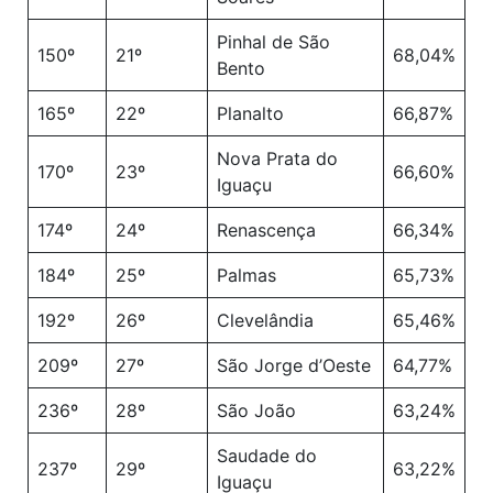
Pinhal de São
150º
21º
68,04%
Bento
165º
22º
Planalto
66,87%
Nova Prata do
170º
23º
66,60%
Iguaçu
174º
24º
Renascença
66,34%
184º
25º
Palmas
65,73%
192º
26º
Clevelândia
65,46%
209º
27º
São Jorge d’Oeste
64,77%
236º
28º
São João
63,24%
Saudade do
237º
29º
63,22%
Iguaçu