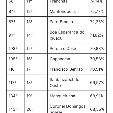
68º
11º
Pranchita
74,14%
84º
12º
Manfrinópolis
72,77%
87º
13º
Pato Branco
72,35%
Boa Esperança do
91º
14º
71,82%
Iguaçu
103º
15º
Pérola d’Oeste
70,88%
108º
16º
Capanema
70,53%
110º
17º
Francisco Beltrão
70,51%
Santa izabel do
117º
18º
69,97%
Oeste
134º
19º
Mangueirinha
68,91%
Coronel Domingos
143º
20º
68,55%
Soares