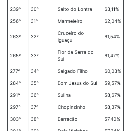
239º
30º
Salto do Lontra
63,11%
256º
31º
Marmeleiro
62,04%
Cruzeiro do
263º
32º
61,54%
Iguaçu
Flor da Serra do
265º
33º
61,47%
Sul
277º
34º
Salgado Filho
60,03%
284º
35º
Bom Jesus do Sul
59,57%
291º
36º
Sulina
58,67%
297º
37º
Chopinzinho
58,37%
303º
38º
Barracão
57,40%
304º
39º
Dois Vizinhos
57,34%