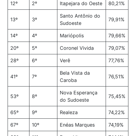
12º
2º
Itapejara do Oeste
80,21%
Santo Antônio do
13º
3º
79,91%
Sudoeste
14º
4º
Mariópolis
79,66%
20º
5º
Coronel Vivida
79,07%
28º
6º
Verê
77,76%
Bela Vista da
41º
7º
76,51%
Caroba
Nova Esperança
53º
8º
75,45%
do Sudoeste
65º
9º
Realeza
74,22%
67º
10º
Enéas Marques
74,19%