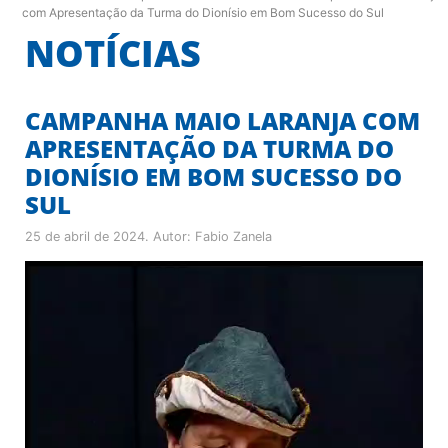
com Apresentação da Turma do Dionísio em Bom Sucesso do Sul
NOTÍCIAS
CAMPANHA MAIO LARANJA COM
APRESENTAÇÃO DA TURMA DO
DIONÍSIO EM BOM SUCESSO DO
SUL
25 de abril de 2024
. Autor:
Fabio Zanela