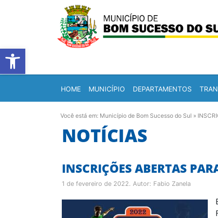
Barra de Ferramentas Abert
HOME
MUNICÍPIO
DEPARTAMENTOS
TRAN
Você está em:
Município de Bom Sucesso do Sul
»
INSCR
NOTÍCIAS
INSCRIÇÕES ABERTAS PAR
1 de fevereiro de 2022
. Autor:
Fabio Zanela