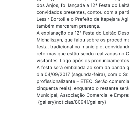
dos Anjos, foi lançada a 12ª Festa do Le
convidados presentes, contou com a partic
Lessir Bortoli e o Prefeito de Itapejara A
também marcaram presença.
A explanação da 12ª Festa do Leitão Deso
Michaliszyn, que falou sobre os procedime
festa, tradicional no município, convida
reformas que estão sendo realizadas no 
visitantes. Logo após os pronunciamentos
A festa será embalada ao som da banda ga
dia 04/09/2017 (segunda-feira), com o Sr.
profissionalizante – ETEC. Serão comerci
cinquenta reais), enquanto o restante será
Municipal, Associação Comercial e Empres
{gallery}noticias/8094{/gallery}