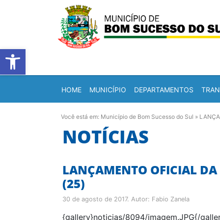
Barra de Ferramentas Abert
HOME
MUNICÍPIO
DEPARTAMENTOS
TRAN
Você está em:
Município de Bom Sucesso do Sul
»
LANÇAM
NOTÍCIAS
LANÇAMENTO OFICIAL DA 
(25)
30 de agosto de 2017
. Autor:
Fabio Zanela
{gallery}noticias/8094/imagem.JPG{/galle