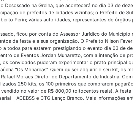
itão Desossado na Grelha, que acontecerá no dia 03 de de
ipação de prefeitos de cidades vizinhas; o Prefeito de Su
gilberto Perin; várias autoridades, representantes de órgão
ssado, ficou por conta do Assessor Jurídico do Município 
ntos da festa e a sua organização. O Prefeito Nilson Feve
ndo a todos para estarem prestigiando o evento dia 03 de 
Centro de Eventos Jordan Munaretto, com a intenção de p
, os convidados puderam experimentar o prato principal qu
úcha “Os Monarcas”. Quem quiser adquirir o seu kit, os m
 Rafael Moraes Diretor de Departamento de Industria, Comé
alizados 250 kits, os 100 primeiros que comprarem pagarã
 vendido no valor de R$ 800,00 (oitocentos reais). A festa 
arial – ACEBSS e CTG Lenço Branco. Mais informações ent