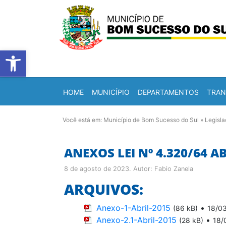
Barra de Ferramentas Abert
HOME
MUNICÍPIO
DEPARTAMENTOS
TRAN
Você está em:
Município de Bom Sucesso do Sul
»
Legisl
ANEXOS LEI Nº 4.320/64 AB
8 de agosto de 2023
. Autor:
Fabio Zanela
ARQUIVOS:
Anexo-1-Abril-2015
•
(86 kB)
18/0
Anexo-2.1-Abril-2015
•
(28 kB)
18/