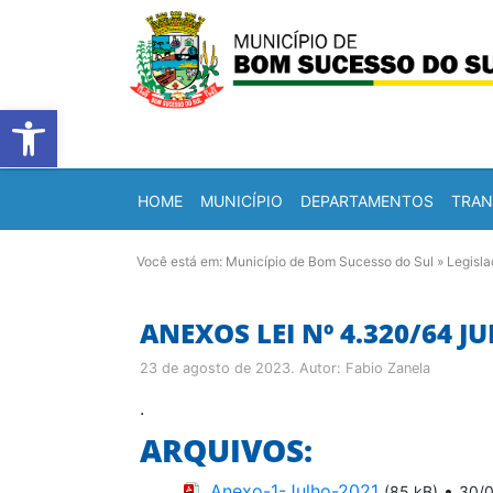
Barra de Ferramentas Abert
HOME
MUNICÍPIO
DEPARTAMENTOS
TRAN
Você está em:
Município de Bom Sucesso do Sul
»
Legisl
ANEXOS LEI Nº 4.320/64 JU
23 de agosto de 2023
. Autor:
Fabio Zanela
.
ARQUIVOS:
Anexo-1-Julho-2021
•
(85 kB)
30/