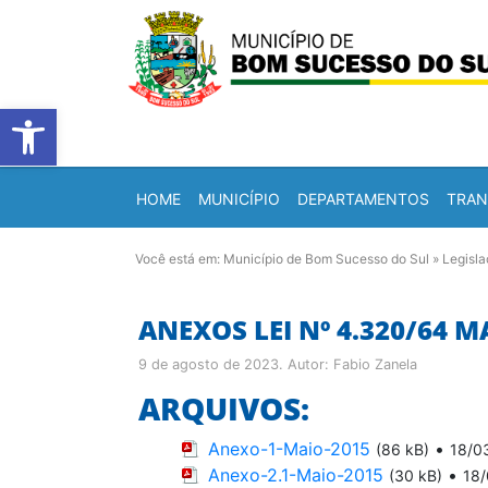
Barra de Ferramentas Abert
HOME
MUNICÍPIO
DEPARTAMENTOS
TRAN
Você está em:
Município de Bom Sucesso do Sul
»
Legisl
ANEXOS LEI Nº 4.320/64 M
9 de agosto de 2023
. Autor:
Fabio Zanela
ARQUIVOS:
Anexo-1-Maio-2015
•
(86 kB)
18/0
Anexo-2.1-Maio-2015
•
(30 kB)
18