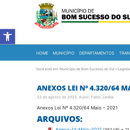
Barra de Ferramentas Abert
HOME
MUNICÍPIO
DEPARTAMENTOS
TRAN
Você está em:
Município de Bom Sucesso do Sul
»
Legisl
ANEXOS LEI Nº 4.320/64 M
23 de agosto de 2023
. Autor:
Fabio Zanela
Anexos Lei Nº 4.320/64 Maio – 2021
ARQUIVOS:
Anexo-14-Maio-2021
•
(362 kB)
21