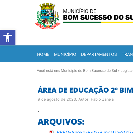
Barra de Ferramentas Abert
HOME
MUNICÍPIO
DEPARTAMENTOS
TRAN
Você está em:
Município de Bom Sucesso do Sul
»
Legisl
ÁREA DE EDUCAÇÃO 2º BIM
9 de agosto de 2023
. Autor:
Fabio Zanela
.
ARQUIVOS:
RREO-Anexo-8-2º-Bimestre-2017