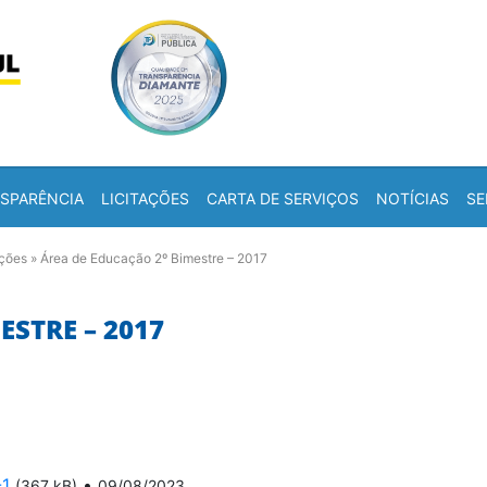
Skip to content
a
SPARÊNCIA
LICITAÇÕES
CARTA DE SERVIÇOS
NOTÍCIAS
SE
ações
»
Área de Educação 2º Bimestre – 2017
ESTRE – 2017
-1
•
(367 kB)
09/08/2023