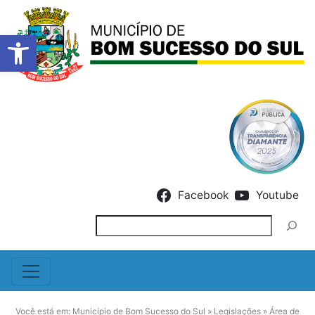
Barra de Ferramentas Abert
Skip to content
Facebook
Youtube
Pesquisar
Você está em:
Município de Bom Sucesso do Sul
»
Legislações
»
Área de