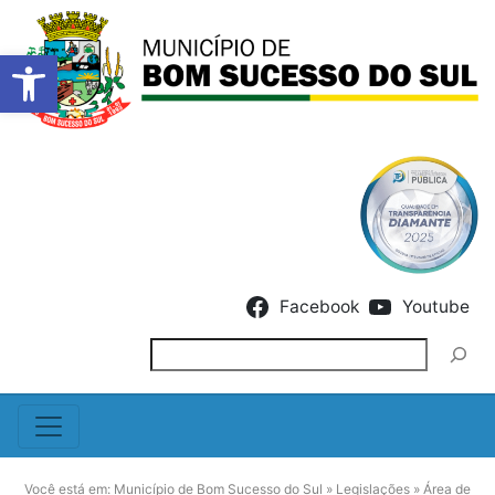
Barra de Ferramentas Abert
Skip to content
Facebook
Youtube
Pesquisar
Você está em:
Município de Bom Sucesso do Sul
»
Legislações
»
Área de