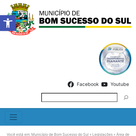
Barra de Ferramentas Abert
Skip to content
Facebook
Youtube
Pesquisar
Você está em:
Município de Bom Sucesso do Sul
»
Legislações
»
Área de