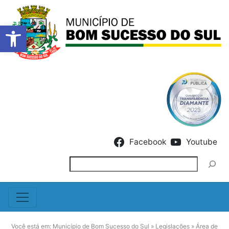
Barra de Ferramentas Abert
Skip to content
Facebook
Youtube
Pesquisar
Você está em:
Município de Bom Sucesso do Sul
»
Legislações
»
Área de