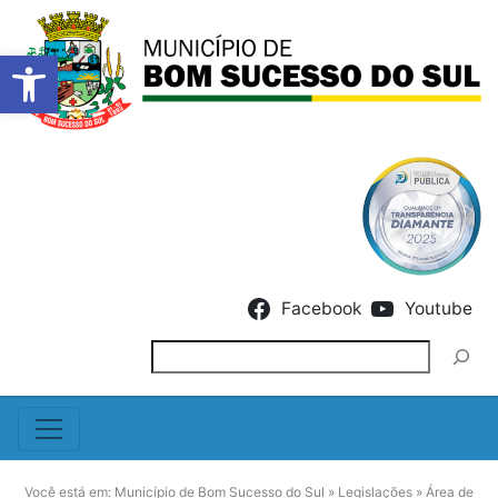
Barra de Ferramentas Abert
Skip to content
Facebook
Youtube
Pesquisar
Você está em:
Município de Bom Sucesso do Sul
»
Legislações
»
Área de