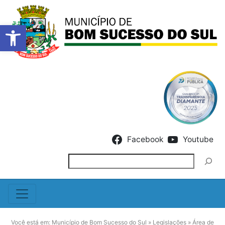
Barra de Ferramentas Abert
Skip to content
Facebook
Youtube
Pesquisar
Você está em:
Município de Bom Sucesso do Sul
»
Legislações
»
Área de