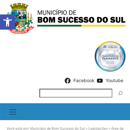
Barra de Ferramentas Abert
Skip to content
Facebook
Youtube
Pesquisar
Você está em:
Município de Bom Sucesso do Sul
»
Legislações
»
Área de