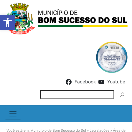
Barra de Ferramentas Abert
Skip to content
Facebook
Youtube
Pesquisar
Você está em:
Município de Bom Sucesso do Sul
»
Legislações
»
Área de