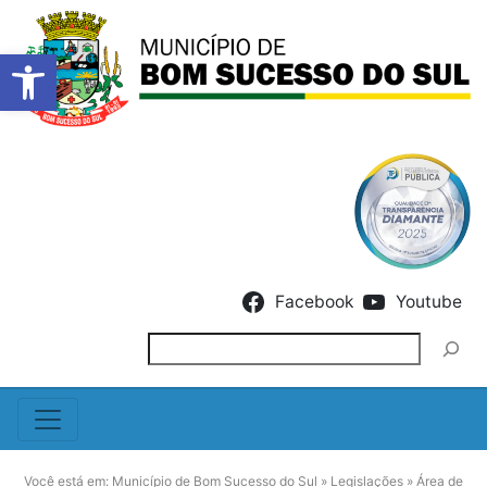
Barra de Ferramentas Abert
Skip to content
Facebook
Youtube
Pesquisar
Você está em:
Município de Bom Sucesso do Sul
»
Legislações
»
Área de