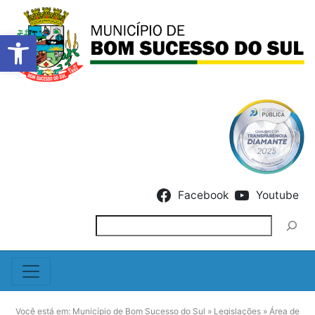
Barra de Ferramentas Abert
Skip to content
Facebook
Youtube
Pesquisar
Você está em:
Município de Bom Sucesso do Sul
»
Legislações
»
Área de