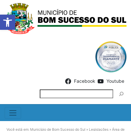
Barra de Ferramentas Abert
Skip to content
Facebook
Youtube
Pesquisar
Você está em:
Município de Bom Sucesso do Sul
»
Legislações
»
Área de