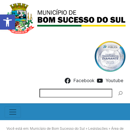
Barra de Ferramentas Abert
Skip to content
Facebook
Youtube
Pesquisar
Você está em:
Município de Bom Sucesso do Sul
»
Legislações
»
Área de