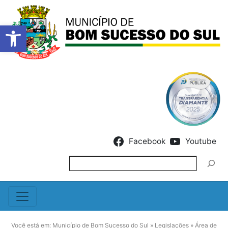
Barra de Ferramentas Abert
Skip to content
Facebook
Youtube
Pesquisar
Você está em:
Município de Bom Sucesso do Sul
»
Legislações
»
Área de