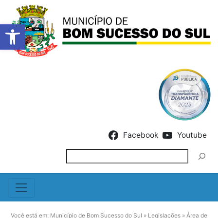
Barra de Ferramentas Abert
Skip to content
Facebook
Youtube
Pesquisar
Você está em:
Município de Bom Sucesso do Sul
»
Legislações
»
Área de