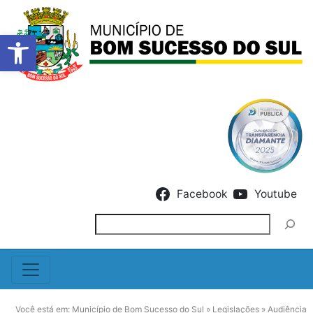
Barra de Ferramentas Abert
Skip to content
Facebook
Youtube
Pesquisar
Você está em:
Município de Bom Sucesso do Sul
»
Legislações
»
Audiência