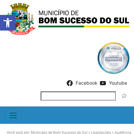
Barra de Ferramentas Abert
Skip to content
Facebook
Youtube
Pesquisar
Você está em:
Município de Bom Sucesso do Sul
»
Legislações
»
Audiência