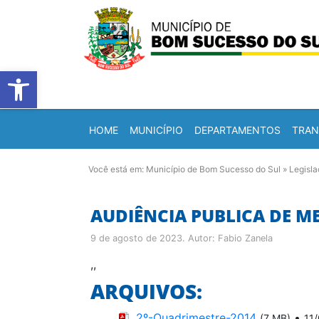
Barra de Ferramentas Abert
HOME
MUNICÍPIO
DEPARTAMENTOS
TRAN
Você está em:
Município de Bom Sucesso do Sul
»
Legisl
AUDIÊNCIA PUBLICA DE ME
9 de agosto de 2023
. Autor:
Fabio Zanela
,,
ARQUIVOS:
2º-Quadrimestre-2014
•
(7 MB)
11