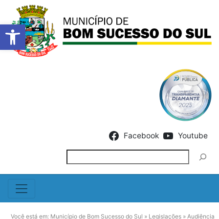
Barra de Ferramentas Abert
Skip to content
Facebook
Youtube
Pesquisar
Você está em:
Município de Bom Sucesso do Sul
»
Legislações
»
Audiência