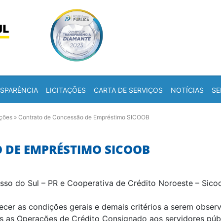
Skip to content
a
SPARÊNCIA
LICITAÇÕES
CARTA DE SERVIÇOS
NOTÍCIAS
SE
ações
»
Contrato de Concessão de Empréstimo SICOOB
 DE EMPRÉSTIMO SICOOB
sso do Sul – PR e Cooperativa de Crédito Noroeste – Sic
ecer as condições gerais e demais critérios a serem obser
s as Operações de Crédito Consignado aos servidores públ