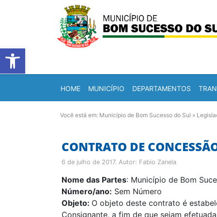
Barra de Ferramentas Abert
HOME
MUNICÍPIO
DEPARTAMENTOS
TRAN
Você está em:
Município de Bom Sucesso do Sul
»
Legisl
CONTRATO DE CONCESSÃO
6 de julho de 2017
. Autor:
Fabio Zanela
Nome das Partes
: Município de Bom Suce
Número/ano:
Sem Número
Objeto:
O objeto deste contrato é estabel
Consignante, a fim de que sejam efetuada