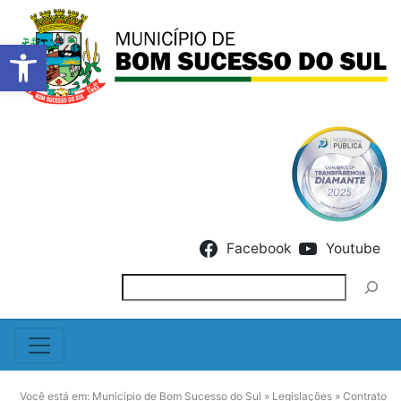
Barra de Ferramentas Abert
Skip to content
Facebook
Youtube
Pesquisar
Você está em:
Município de Bom Sucesso do Sul
»
Legislações
»
Contrato