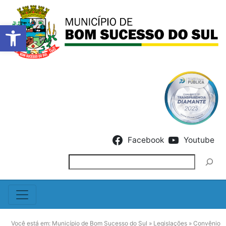
Barra de Ferramentas Abert
Skip to content
Facebook
Youtube
Pesquisar
Você está em:
Município de Bom Sucesso do Sul
»
Legislações
»
Convênio