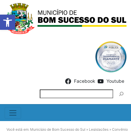
Barra de Ferramentas Abert
Skip to content
Facebook
Youtube
Pesquisar
Você está em:
Município de Bom Sucesso do Sul
»
Legislações
»
Convênio